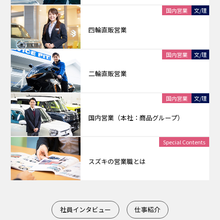
国内営業
文/理
四輪直販営業
国内営業
文/理
二輪直販営業
国内営業
文/理
国内営業（本社：商品グループ）
Special Contents
スズキの営業職とは
社員インタビュー
仕事紹介