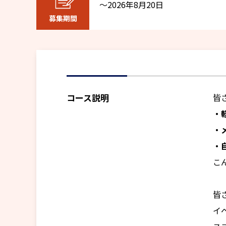
～2026年8月20日
募集期間
コース説明
皆
・
・
・
こ
皆
イ