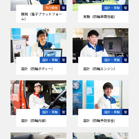
先行開発
理
設計・実験
理
開発（電子プラットフォー
実験（四輪車両性能）
ム）
設計・実験
理
設計・実験
理
設計（四輪ボディー）
設計（四輪エンジン）
設計・実験
理
設計・実験
理
設計（四輪内装）
設計（四輪予防安全）