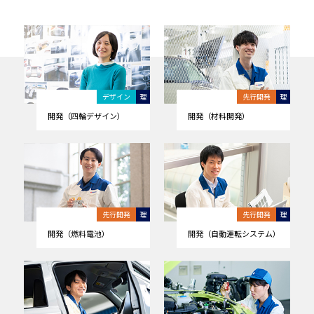
デザイン
理
先行開発
理
開発（四輪デザイン）
開発（材料開発）
先行開発
理
先行開発
理
開発（燃料電池）
開発（自動運転システム）