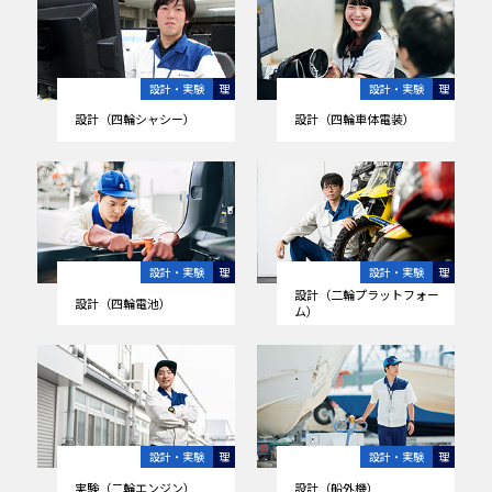
設計・実験
理
設計・実験
理
設計（四輪シャシー）
設計（四輪車体電装）
設計・実験
理
設計・実験
理
設計（二輪プラットフォー
設計（四輪電池）
ム）
設計・実験
理
設計・実験
理
実験（二輪エンジン）
設計（船外機）