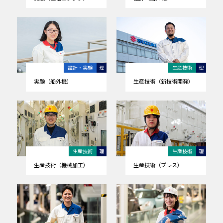
設計・実験
理
生産技術
理
実験（船外機）
生産技術（新技術開発）
生産技術
理
生産技術
理
生産技術（機械加工）
生産技術（プレス）