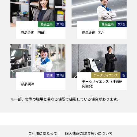
商品企画
文/理
商品企画
文/理
商品企画（四輪）
商品企画（EV）
調達
文/理
データサイエンス
理
データサイエンス（技術研
部品調達
究開発）
※一部、実際の職場と異なる場所で撮影している場合があります。
ご利用にあたって
個人情報の取り扱いについて